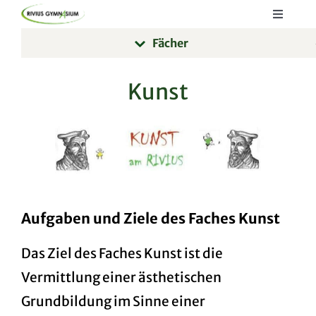
Skip
Toggle
to
Navigat
Fächer
Startseite
content
Lernen
Kunst
Kommunizieren
Informieren
Aufgaben und Ziele des Faches Kunst
Das Ziel des Faches Kunst ist die
Vermittlung einer ästhetischen
Grundbildung im Sinne einer