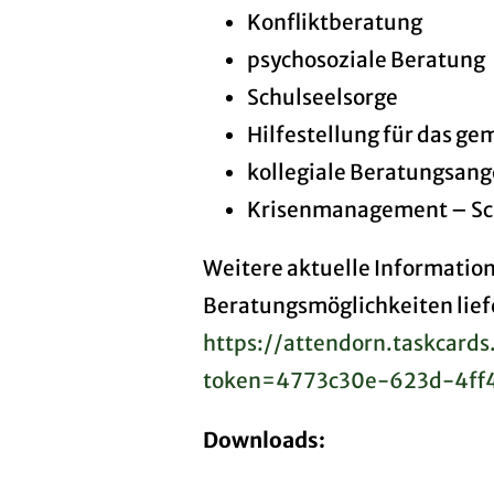
Konfliktberatung
psychosoziale Beratung
Schulseelsorge
Hilfestellung für das ge
kollegiale Beratungsan
Krisenmanagement – Sch
Weitere aktuelle Informatio
Beratungsmöglichkeiten lief
https://attendorn.taskcar
token=4773c30e-623d-4ff
Downloads: