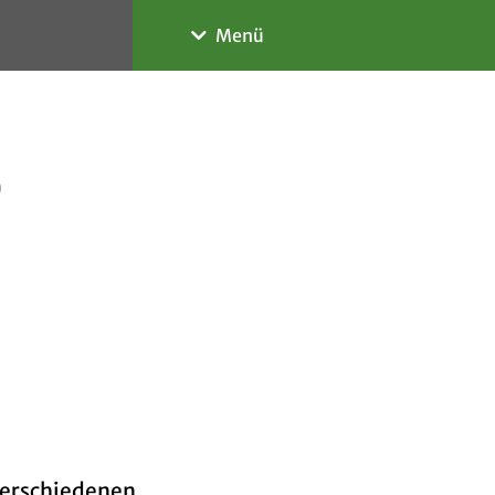
Menü
Informieren
Das Gymnasium
e
Personen
Schulgremien
Organisatorisches
verschiedenen