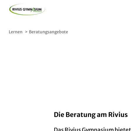
Skip
to
content
Lernen
Lernen
Beratungsangebote
Fächer
Stufen
Unterricht Plus+
Beratungsangebote
Die Beratung am Rivius
Das Rivius Gymnasium bietet