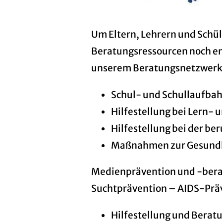
Um Eltern, Lehrern und Schü
Beratungsressourcen noch en
unserem Beratungsnetzwerk 
Schul- und Schullaufba
Hilfestellung bei Lern- 
Hilfestellung bei der be
Maßnahmen zur Gesundh
Medienprävention und -berat
Suchtprävention – AIDS-Prä
Hilfestellung und Berat