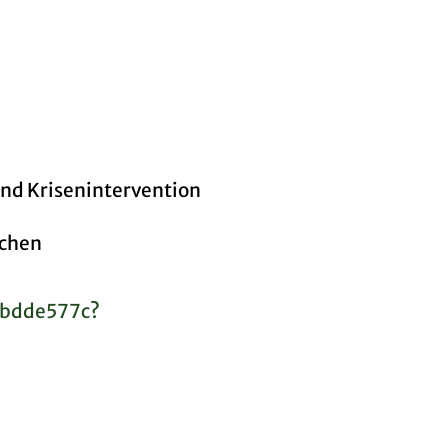
nd Krisenintervention
schen
3bdde577c?