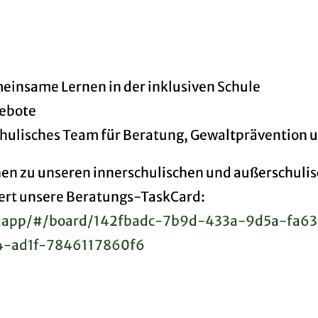
meinsame Lernen in der inklusiven Schule
gebote
ulisches Team für Beratung, Gewaltprävention u
nen zu unseren innerschulischen und außerschuli
ert unsere Beratungs-TaskCard:
ds.app/#/board/142fbadc-7b9d-433a-9d5a-fa6
4-ad1f-7846117860f6