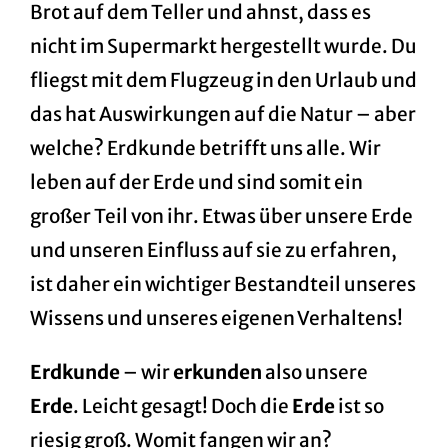
Brot auf dem Teller und ahnst, dass es
nicht im Supermarkt hergestellt wurde. Du
fliegst mit dem Flugzeug in den Urlaub und
das hat Auswirkungen auf die Natur – aber
welche? Erdkunde betrifft uns alle. Wir
leben auf der Erde und sind somit ein
großer Teil von ihr. Etwas über unsere Erde
und unseren Einfluss auf sie zu erfahren,
ist daher ein wichtiger Bestandteil unseres
Wissens
und unseres eigenen Verhaltens!
Erdkunde
– wir
erkunden
also unsere
Erde
. Leicht gesagt! Doch die
Erde
ist so
riesig groß. Womit fangen wir an?