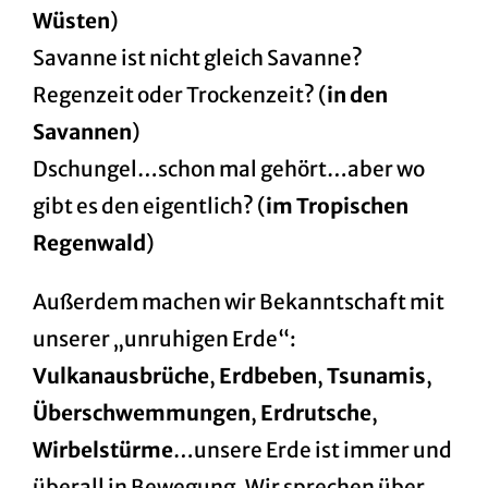
Wüsten
)
Savanne ist nicht gleich Savanne?
Regenzeit oder Trockenzeit? (
in den
Savannen
)
Dschungel…schon mal gehört…aber wo
gibt es den eigentlich? (
im Tropischen
Regenwald
)
Außerdem machen wir Bekanntschaft mit
unserer „unruhigen Erde“:
Vulkanausbrüche
,
Erdbeben
,
Tsunamis
,
Überschwemmungen
,
Erdrutsche
,
Wirbelstürme
…unsere Erde ist immer und
überall in
Bewegung. Wir sprechen über