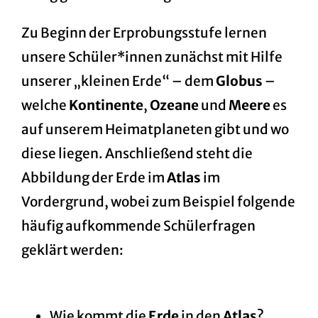
Zu Beginn der
Erprobungsstufe
lernen
unsere Schüler*innen zunächst mit Hilfe
unserer „kleinen Erde“ – dem
Globus
–
welche
Kontinente
,
Ozeane
und
Meere
es
auf unserem Heimatplaneten gibt und wo
diese liegen. Anschließend steht die
Abbildung der Erde im
Atlas
im
Vordergrund, wobei zum Beispiel folgende
häufig aufkommende Schülerfragen
geklärt werden:
Wie kommt die
Erde
in den
Atlas
?