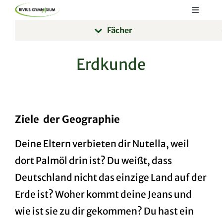
Skip
Toggle
to
Navigat
Fächer
Startseite
content
Lernen
Erdkunde
Kommunizieren
Informieren
Ziele
der Geographie
Deine Eltern verbieten dir Nutella, weil
dort Palmöl drin ist? Du weißt, dass
Deutschland nicht das einzige Land auf der
Erde ist? Woher kommt deine Jeans und
wie ist sie zu dir gekommen? Du hast ein