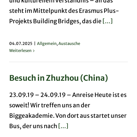
und kulturellem Verständnis – all das
steht im Mittelpunkt des Erasmus Plus-
Projekts Building Bridges, das die
[...]
04.07.2025
|
Allgemein
,
Austausche
Weiterlesen
Besuch in Zhuzhou (China)
23.09.19 – 24.09.19 – Anreise Heute ist es
soweit! Wir treffen uns an der
Biggeakademie. Von dort aus startet unser
Bus, der uns nach
[...]