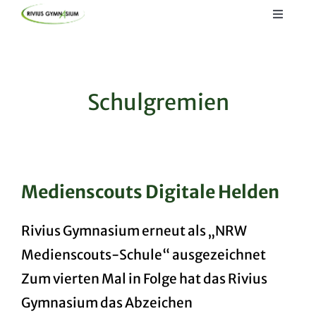
Skip
Toggle
to
Navigat
Startseite
content
Lernen
Schulgremien
Kommunizieren
Informieren
Medienscouts Digitale Helden
Rivius Gymnasium erneut als „NRW
Medienscouts-Schule“ ausgezeichnet
Zum vierten Mal in Folge hat das Rivius
Gymnasium das Abzeichen