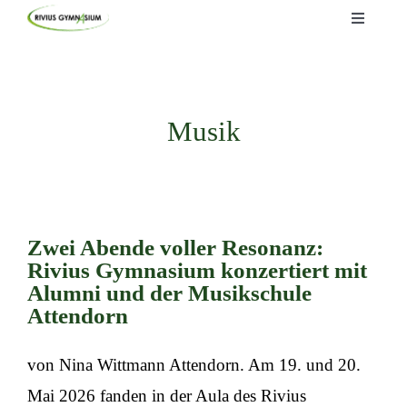
Skip
Toggle
Navigati
to
Startseite
content
Lernen
Musik
Kommunizieren
Informieren
Zwei Abende voller Resonanz:
Rivius Gymnasium konzertiert mit
Alumni und der Musikschule
Attendorn
von Nina Wittmann Attendorn. Am 19. und 20.
Mai 2026 fanden in der Aula des Rivius