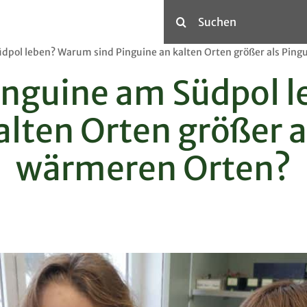
Suche
nach:
pol leben? Warum sind Pinguine an kalten Orten größer als Ping
Kommunizieren
nguine am Südpol l
Kontakt
alten Orten größer a
Termine
Downloads
wärmeren Orten?
Aktuelles