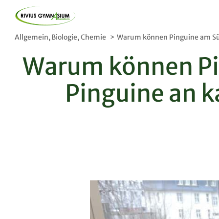
Skip
to
Allgemein
Biologie
Chemie
Warum können Pinguine am Süd
content
Lernen
Warum können Pi
Fächer
Pinguine an k
Stufen
Unterricht Plus+
Beratungsangebote