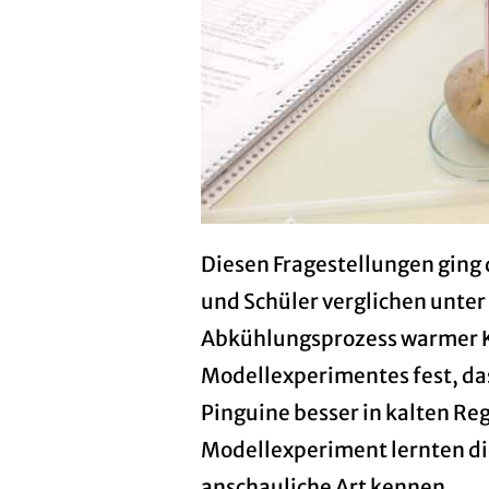
Diesen Fragestellungen ging
und Schüler verglichen unte
Abkühlungsprozess warmer Ka
Modellexperimentes fest, das
Pinguine besser in kalten Re
Modellexperiment lernten di
anschauliche Art kennen.