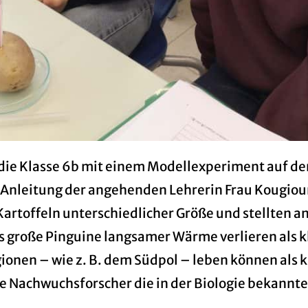
 die Klasse 6b mit einem Modellexperiment auf de
r Anleitung der angehenden Lehrerin Frau Kougio
rtoffeln unterschiedlicher Größe und stellten a
 große Pinguine langsamer Wärme verlieren als k
gionen – wie z. B. dem Südpol – leben können als 
e Nachwuchsforscher die in der Biologie bekannt