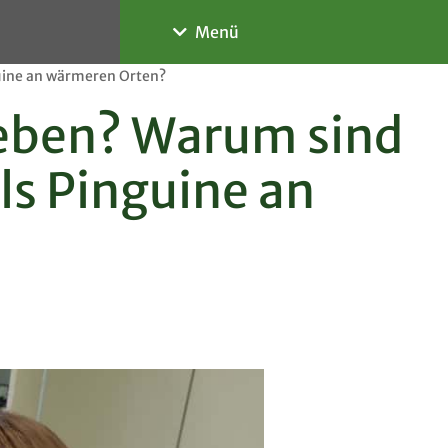
Menü
uine an wärmeren Orten?
Informieren
eben? Warum sind
Das Gymnasium
ls Pinguine an
Personen
Schulgremien
Organisatorisches