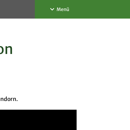
Menü
Informieren
Das Gymnasium
on
Personen
Schulgremien
Organisatorisches
endorn.