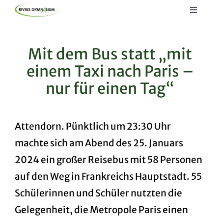
Skip
Toggle
to
Navigat
Startseite
content
Mit dem Bus statt „mit
Lernen
einem Taxi nach Paris –
Kommunizieren
nur für einen Tag“
Informieren
Attendorn. Pünktlich um 23:30 Uhr
machte sich am Abend des 25. Januars
2024 ein großer Reisebus mit 58 Personen
auf den Weg in Frankreichs Hauptstadt. 55
Schülerinnen und Schüler nutzten die
Gelegenheit, die Metropole Paris einen