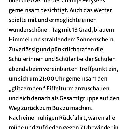
oder die Avenue des Champs-Élysées
gemeinsam besichtigt. Auch das Wetter
spielte mit und ermöglichte einen
wunderschönen Tag mit 13 Grad, blauem
Himmel und strahlendem Sonnenschein.
Zuverlässig und pünktlich trafen die
Schülerinnen und Schüler beider Schulen
abends beim vereinbarten Treffpunkt ein,
um sich um 21:00 Uhr gemeinsam den
„glitzernden“ Eiffelturm anzuschauen
und sich danach als Gesamtgruppe auf den
Weg zurück zum Bus zu machen.
Nach einer ruhigen Rückfahrt, waren alle
müde und zufrieden gegen 7 Uhr wieder in