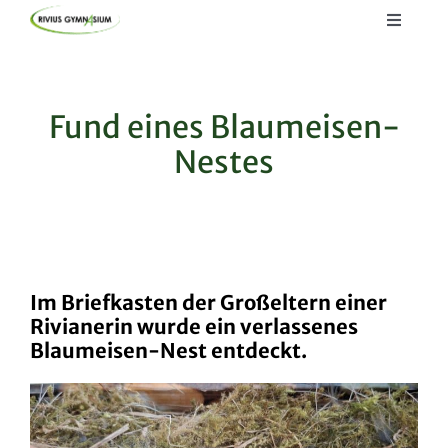
Skip
Toggle
to
Navigat
Startseite
content
Lernen
Fund eines Blaumeisen-
Nestes
Kommunizieren
Informieren
Im Briefkasten der Großeltern einer
Rivianerin wurde ein verlassenes
Blaumeisen-Nest entdeckt.